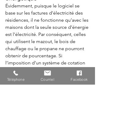
Évidemment, puisque le logiciel se 
base sur les factures d’électricité des 
résidences, il ne fonctionne qu’avec les 
maisons dont la seule source d’énergie 
est l’électricité. Par conséquent, celles 
qui utilisent le mazout, le bois de 
chauffage ou le propane ne pourront 
obtenir de pourcentage. Si 
l’imposition d’un système de cotation 
subvenait, il faudrait que celles-ci 
soient identifiées comme telles pour 
Téléphone
Courriel
Facebook
justifier l'absence de cotes. 
Il est également important de préciser 
que le pourcentage fourni par le 
logiciel n’est pas aussi précis qu'un 
rapport produit par un spécialiste ayant 
inspecté les lieux. Jamais, donc, notre 
système de cote ne pourra remplacer 