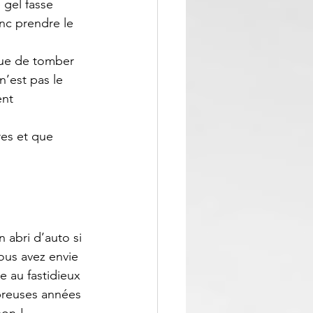
 gel fasse 
onc prendre le 
que de tomber 
n’est pas le 
nt 
res et que 
 abri d’auto si 
vous avez envie 
e au fastidieux 
reuses années 