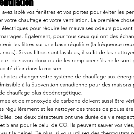
entilation
vez isolé vos fenêtres et vos portes pour éviter les per
er votre 
chauffage et votre ventilation
. La première chose 
s électriques pour réduire les mauvaises odeurs pouvant 
marrages. Également, pour tous ceux qui ont des échange
etenir les filtres sur une base régulière (la fréquence r
ois). Si vos filtres sont lavables, il suffit de les nettoy
e et de savon doux ou de les remplacer s’ils ne le sont 
alité d’air dans la maison.
uhaitez changer votre système de chauffage aux énergies
missible à la 
Subvention canadienne pour des maisons p
de chauffage 
plus écoénergétique
.
umée et de 
monoxyde de carbone
 doivent aussi être véri
s régulièrement et les nettoyer des traces de poussières
ubliés, ces deux détecteurs ont une durée de vie respect
et 5 ans pour le celui de CO. Ils peuvent sauver vos vie
n vaut la peine! De plus, si vous utilisez des thermostats 