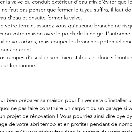
r la valve du conduit extérieur d’eau afin d’éviter que le
l ne faut pas penser que fermer le tuyau suffira, il faut d
au d’eau et ensuite fermer la valve.
de votre terrain, assurez-vous qu’aucune branche ne ris
ues ou votre maison avec le poids de la neige. L’automne 
iller vos arbres, mais couper les branches potentielleme
jours prudent.
os rampes d’escalier sont bien stables et donc sécuritai
ieur fonctionne.
r bien préparer sa maison pour l’hiver sera d’installer un
uoi ne pas faire 
construire un carport
 ou un 
garage
 si 
n projet de rénovation ! Vous pourriez ainsi dire bye by
e de votre abri tempo et en profiter pendant de nomb