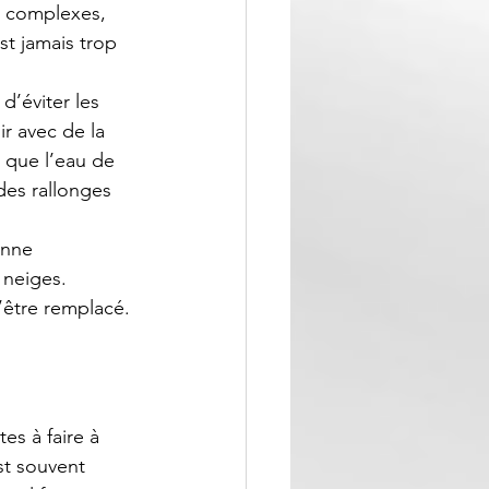
s complexes, 
st jamais trop 
d’éviter les 
ir avec de la 
 que l’eau de 
des rallonges 
onne 
 neiges. 
’être remplacé.
es à faire à 
st souvent 