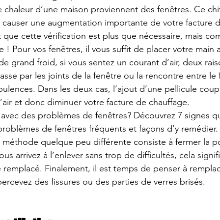
e chaleur d’une maison proviennent des 
fenêtres
. Ce chi
 causer une augmentation importante de votre facture de
que cette vérification est plus que nécessaire, mais co
le ! Pour vos fenêtres, il vous suffit de placer votre main 
de grand froid, si vous sentez un courant d’air, deux rai
passe par les joints de la fenêtre ou la rencontre entre le f
ulences. Dans les deux cas, l’ajout d’une pellicule coup
n d’air et donc diminuer votre facture de chauffage.
s avec des problèmes de fenêtres? Découvrez 7 signes q
problèmes de fenêtres fréquents et façons d’y remédier
.
 méthode quelque peu différente consiste à fermer la po
vous arrivez à l’enlever sans trop de difficultés, cela signi
e remplacé. Finalement, il est temps de penser à remplac
percevez des fissures ou des parties de verres brisés. 