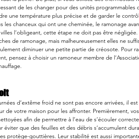
ntéressant de les changer pour des unités programmables 
dre une température plus précise et de garder le contrô
s les chanceux qui ont une cheminée, le ramonage avant 
 villes l’obligeant, cette étape ne doit pas être négligée.
hes de ramonage, mais malheureusement elles ne suffise
eulement diminuer une petite partie de créosote. Pour r
nt, pensez à choisir un ramoneur membre de l’Associati
hauffage.
oit
rnées d’extême froid ne sont pas encore arrivées, il es
eur de votre maison pour les affronter. Premièrement, vos
nettoyées afin de permettre à l’eau de s’écouler correct
ur éviter que des feuilles et des débris s’accumulent duran
s protège-gouttières. Leur stabilité est aussi importante