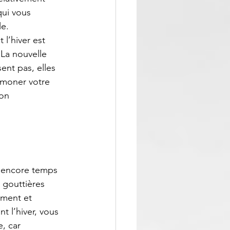
qui vous 
le.
l’hiver est 
 La nouvelle 
nt pas, elles 
amoner votre 
on 
t encore temps 
 gouttières 
ement et 
t l’hiver, vous 
, car 