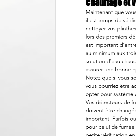
Chauffage et v
Maintenant que vous a
il est temps de vérifi
nettoyer vos plinthe
lors des premiers dé
est important d’entr
au minimum aux trois m
solution d’eau chaud
assurer une bonne qu
Notez que si vous so
vous pourriez être ad
opter pour système 
Vos détecteurs de f
doivent être changée
important. Parfois o
pour celui de fumée 
petite vérification e