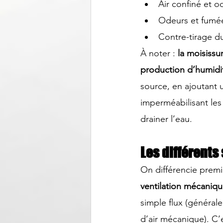
Air confiné et o
Odeurs et fumée
Contre-tirage du
À noter :
 la moisiss
production d’humidi
source, en ajoutant 
imperméabilisant les
drainer l’eau
.
Les différents
On différencie prem
ventilation mécaniq
simple flux (général
d’air mécanique). C’