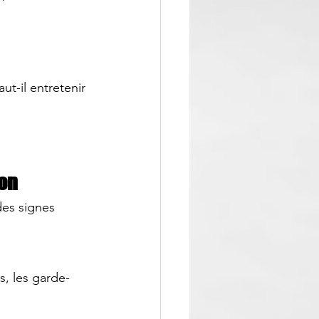
ut-il entretenir 
ion
des signes 
s, les garde-