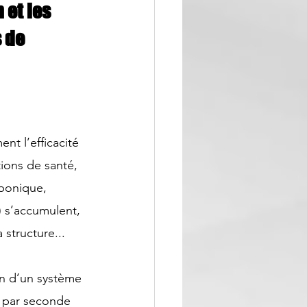
et les 
 de 
t l’efficacité 
ions de santé, 
rbonique, 
 s’accumulent, 
structure...
on d’un système 
s par seconde 