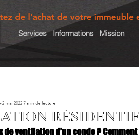
itez de l'achat de votre immeuble e
Services
Informations
Mission
é
2 mai 2022
7 min de lecture
LATION RÉSIDENTI
ux de ventilation d’un condo ? Comment 