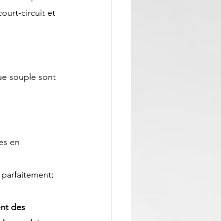
ourt-circuit et 
ue souple sont 
es en 
s parfaitement;
ent des 