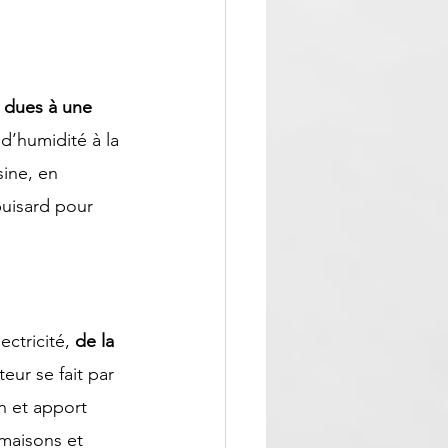
 dues à une 
d’humidité à la 
sine
, en 
uisard pour 
ctricité, 
de la 
teur se fait par 
n et apport 
 maisons et 