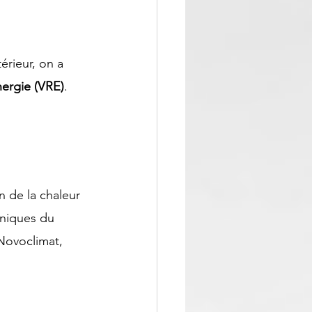
érieur, on a 
nergie (VRE)
.
n de la chaleur 
niques du 
Novoclimat, 