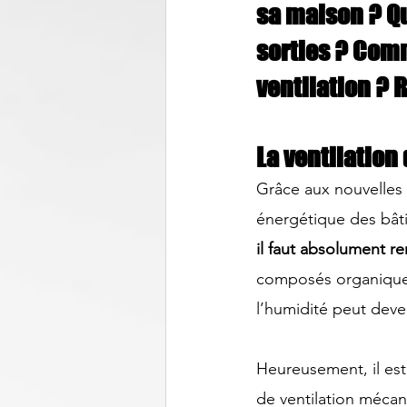
sa maison ? Qu
sorties ? Com
ventilation ?
La ventilation
Grâce aux nouvelles 
énergétique des bâti
il faut absolument rem
composés organiques 
l’humidité peut deve
Heureusement, il est
de ventilation mécani