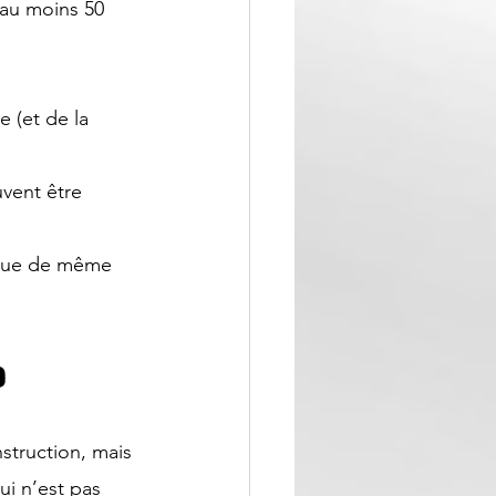
 au moins 50 
e (et de la 
uvent être 
ique de même 
 
struction, mais 
ui n’est pas 